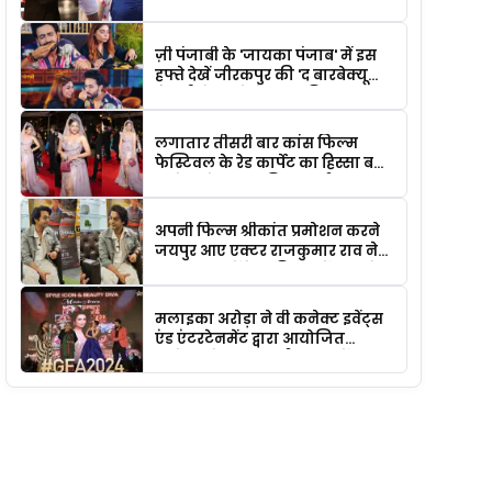
अमिट छाप
ज़ी पंजाबी के 'जायका पंजाब' में इस
हफ्ते देखें जीरकपुर की 'द बारबेक्यू
कंपनी' के अनोखे स्वाद की झलक
लगातार तीसरी बार कांस फिल्म
फेस्टिवल के रेड कार्पेट का हिस्सा बनीं
एक्ट्रेस प्रोड्यूसर इति आचार्य
अपनी फिल्म श्रीकांत प्रमोशन करने
जयपुर आए एक्टर राजकुमार राव ने
कहा :- सपनों के हक़ीक़त में बदलने
की कहानी है श्रीकान्त
मलाइका अरोड़ा ने वी कनेक्ट इवेंट्स
एंड एंटरटेनमेंट द्वारा आयोजित
'ग्लोबल फेम अवार्ड्स 2024' में
शिरकत की