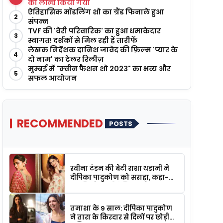
को लॉन्च किया गया
ऐतिहासिक मॉडलिंग शो का ग्रैंड फिनाले हुआ
2
संपन्न
TVF की 'वेरी परिवारिक' का हुआ धमाकेदार
3
स्वागत! दर्शकों से मिल रही हैं तारीफें
लेखक निर्देशक दानिश जावेद की फ़िल्म 'प्यार के
4
दो नाम' का ट्रेलर रिलीज़
मुम्बई में "क्वीन फैशन शो 2023" का भव्य और
5
सफल आयोजन
RECOMMENDED
POSTS
रवीना टंडन की बेटी राशा थडानी ने
दीपिका पादुकोण को सराहा, कहा-
उनकी मौजूदगी बेमिसाल है
तमाशा के 9 साल: दीपिका पादुकोण
ने तारा के किरदार से दिलों पर छोड़ी